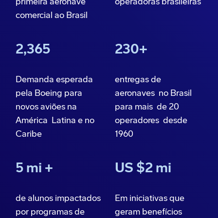
primeira aeronave
operadoras brasileiras
comercial ao Brasil
2,365
230+
Demanda esperada
entregas de
pela Boeing para
aeronaves no Brasil
novos aviões na
para mais de 20
América Latina e no
operadores desde
Caribe
1960
5 mi +
US $2 mi
de alunos impactados
Em iniciativas que
por programas de
geram benefícios