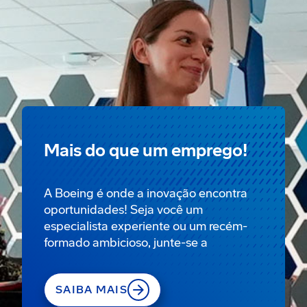
Mais do que um emprego!
A Boeing é onde a inovação encontra
oportunidades! Seja você um
especialista experiente ou um recém-
formado ambicioso, junte-se a
SAIBA MAIS