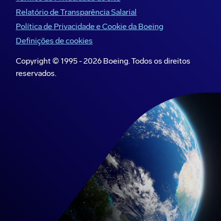
Relatório de Transparência Salarial
carga deve aumentar para 3.900 aeronaves
até 2043, um aumento de dois terços em
Política de Privacidade e Cookie da Boeing
relação a 2.340 cargueiros em 2023.
Definições de cookies
Impulsionada pela demanda em mercados
Copyright © 1995 -
2026
Boeing. Todos os direitos
asiáticos de alto crescimento, a frota de
reservados.
cargueiros grandes e de fuselagem larga
deve quase dobrar.
Quase metade das entregas de produção e
conversão substituirá cargueiros que estão
se aposentando por modelos mais capazes
e eficientes em termos de combustível —
devido às necessidades recentes do
mercado, muitos jatos mais antigos
permanecem em operação.
Movimentações regionais: