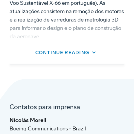
Voo Sustentável X-66 em português). As
atualizações consistem na remoção dos motores
e a realização de varreduras de metrologia 3D
para informar o design e o plano de construção
da aeronave.
As asas originais do jato MD-90 em breve serão
CONTINUE READING
removidas para testar o design de um conceito
avançado de asa, conhecido como Transonic
Truss-Braced Wing (TTBW), composto por asas
ultrafinas, sustentadas por suportes, com maior
envergadura e alongamento. A maior
envergadura e eficiência aerodinâmica do
Contatos para imprensa
TTBW podem acelerar significativamente as
oportunidades de redução do consumo de
Nicolás Morell
combustível e emissões.
Boeing Communications - Brazil