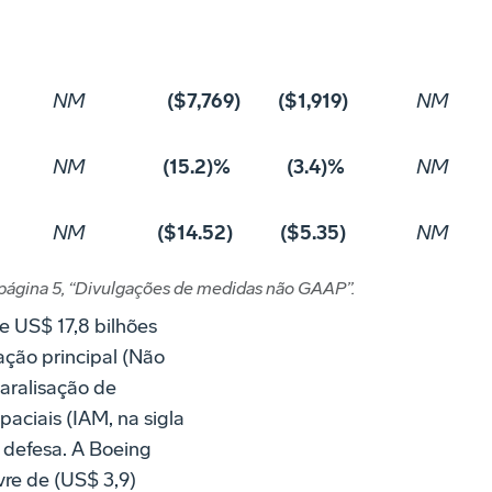
NM
($7,769)
($1,919)
NM
NM
(15.2)%
(3.4)%
NM
NM
($14.52)
($5.35)
NM
página 5, “Divulgações de medidas não GAAP”.
e US$ 17,8 bilhões
 ação principal (Não
paralisação de
aciais (IAM, na sigla
 defesa. A Boeing
vre de (US$ 3,9)