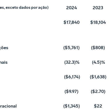
es, exceto dados por ação)
2024
2023
$17,840
$18,104
ções
($5,761)
($808)
nais
(32.3)%
(4.5)%
($6,174)
($1,638)
($9.97)
($2.70)
racional
($1,345)
$22