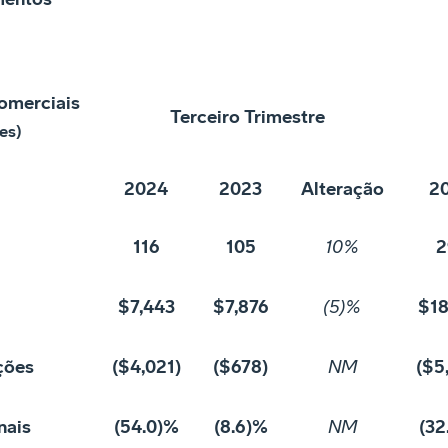
Comerciais
Terceiro Trimestre
es)
2024
2023
Alteração
2
116
105
10%
2
$7,443
$7,876
(5)%
$18
ções
($4,021)
($678)
NM
($5
nais
(54.0)%
(8.6)%
NM
(32