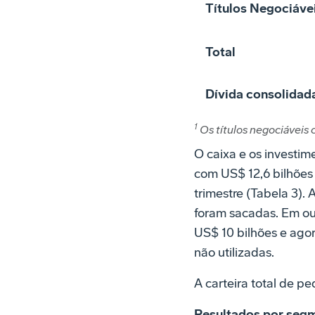
Títulos Negociáve
Total
Dívida consolidad
1
Os títulos negociáveis
O caixa e os investim
com US$ 12,6 bilhões n
trimestre (Tabela 3).
foram sacadas. Em ou
US$ 10 bilhões e ago
não utilizadas.
A carteira total de p
Resultados por seg