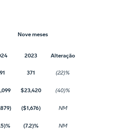
Nove meses
024
2023
Alteração
91
371
(22)%
,099
$23,420
(40)%
,879)
($1,676)
NM
.5)%
(7.2)%
NM