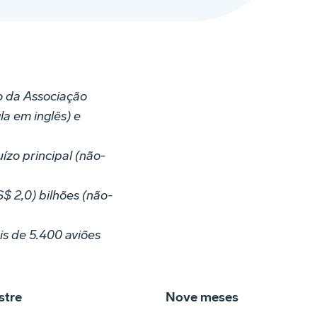
ho da Associação
la em inglês) e
ízo principal (não-
S$ 2,0) bilhões (não-
is de 5.400 aviões
stre
Nove meses