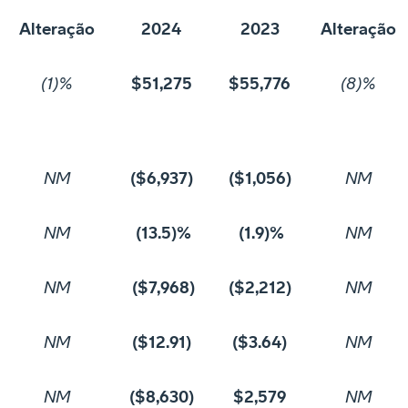
Alteração
2024
2023
Alteração
(1)%
$51,275
$55,776
(8)%
NM
($6,937)
($1,056)
NM
NM
(13.5)%
(1.9)%
NM
NM
($7,968)
($2,212)
NM
NM
($12.91)
($3.64)
NM
NM
($8,630)
$2,579
NM