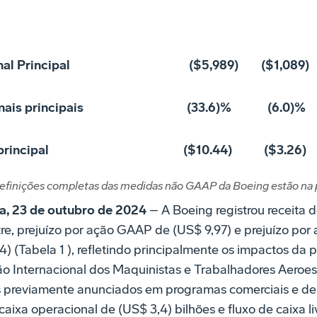
al Principal
($5,989)
($1,089)
ais principais
(33.6)%
(6.0)%
principal
($10.44)
($3.26)
finições completas das medidas não GAAP da Boeing estão na 
, 23 de outubro de 2024
– A Boeing registrou receita d
stre, prejuízo por ação GAAP de (US$ 9,97) e prejuízo por
 (Tabela 1 ), refletindo principalmente os impactos da 
o Internacional dos Maquinistas e Trabalhadores Aeroesp
s previamente anunciados em programas comerciais e de
caixa operacional de (US$ 3,4) bilhões e fluxo de caixa li