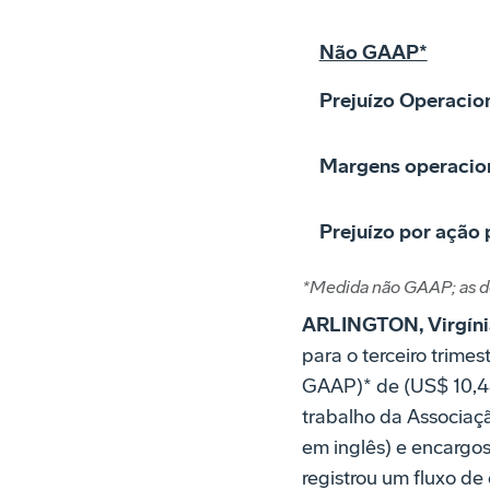
Não GAAP*
Prejuízo Operacion
Margens operacion
Prejuízo por ação 
*Medida não GAAP; as de
ARLINGTON, Virgínia
para o terceiro trime
GAAP)* de (US$ 10,44)
trabalho da Associaçã
em inglês) e encargo
registrou um fluxo de 