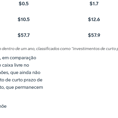
$0.5
$1.7
$10.5
$12.6
$57.7
$57.9
dentro de um ano, classificados como “investimentos de curto p
es, em comparação
 caixa livre no
lhões, que ainda não
to de curto prazo de
dito, que permanecem
lhõe