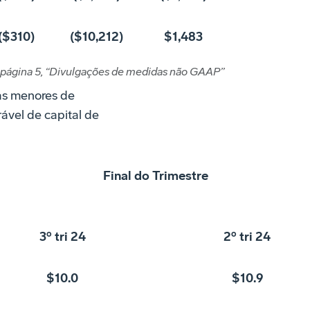
($310)
($10,212)
$1,483
 página 5, “Divulgações de medidas não GAAP”
gas menores de
vel de capital de
Final do Trimestre
3º tri 24
2º tri 24
$10.0
$10.9