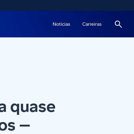
Notícias
Carreiras
a quase
os –