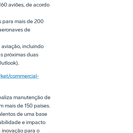
160 aviões, de acordo
s para mais de 200
 aeronaves de
 aviação, incluindo
nas próximas duas
utlook).
ket/commercial-
realiza manutenção de
m mais de 150 países.
talentos de uma base
abilidade e impacto
 inovação para o