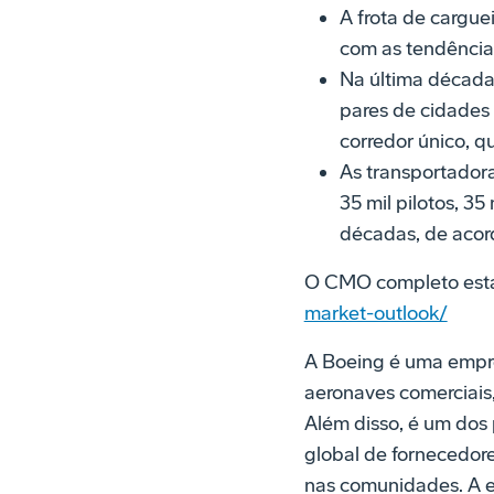
A frota de cargue
com as tendência
Na última década
pares de cidades
corredor único, q
As transportadora
35 mil pilotos, 3
décadas, de acord
O CMO completo está
market-outlook/
A Boeing é uma empre
aeronaves comerciais,
Além disso, é um dos 
global de fornecedor
nas comunidades. A e