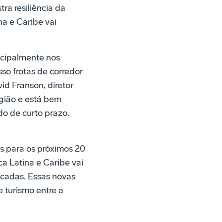
ra resiliência da
a e Caribe vai
ncipalmente nos
o frotas de corredor
id Franson, diretor
egião e está bem
o de curto prazo.
s para os próximos 20
a Latina e Caribe vai
écadas. Essas novas
 turismo entre a