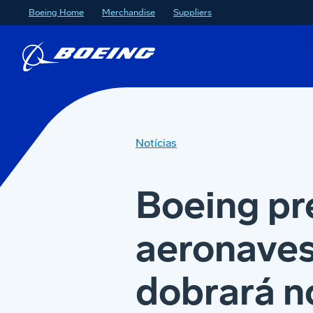
Boeing Home
Merchandise
Suppliers
Notícias
Boeing pr
aeronaves
dobrará n