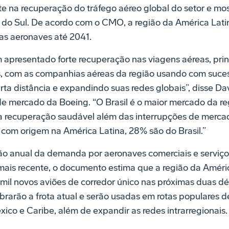
te na recuperação do tráfego aéreo global do setor e most
o Sul. De acordo com o CMO, a região da América Latin
as aeronaves até 2041.
m apresentado forte recuperação nas viagens aéreas, pri
 com as companhias aéreas da região usando com sucess
rta distância e expandindo suas redes globais”, disse Dav
de mercado da Boeing. “O Brasil é o maior mercado da r
 recuperação saudável além das interrupções de mercad
 com origem na América Latina, 28% são do Brasil.”
 anual da demanda por aeronaves comerciais e serviço
mais recente, o documento estima que a região da Améric
 mil novos aviões de corredor único nas próximas duas d
rarão a frota atual e serão usadas em rotas populares de
ico e Caribe, além de expandir as redes intrarregionais.