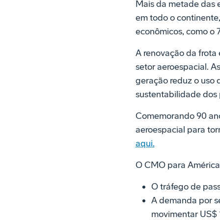
Mais da metade das e
em todo o continente,
econômicos, como o 7
A renovação da frota
setor aeroespacial. A
geração reduz o uso d
sustentabilidade dos
Comemorando 90 anos 
aeroespacial para torn
aqui.
O CMO para América L
O tráfego de pass
A demanda por se
movimentar US$ 1